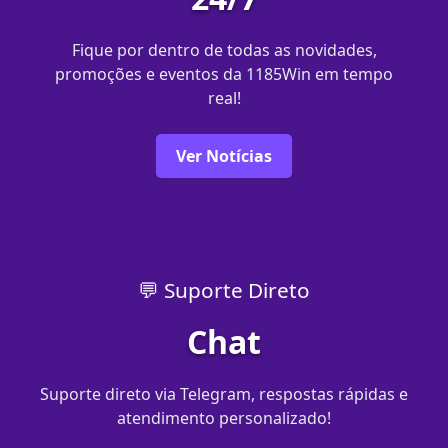
Fique por dentro de todas as novidades,
promoções e eventos da 1185Win em tempo
real!
Ver Notícias
💬 Suporte Direto
Chat
Suporte direto via Telegram, respostas rápidas e
atendimento personalizado!