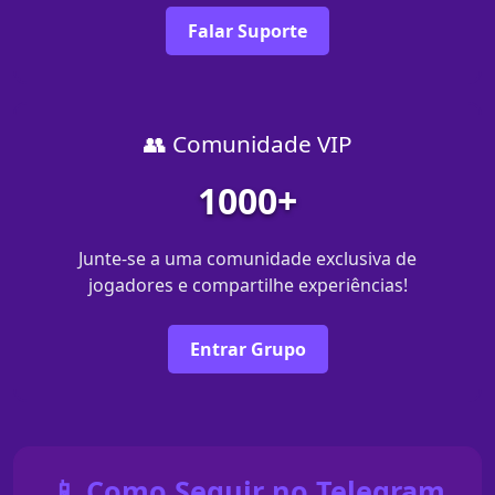
Falar Suporte
👥 Comunidade VIP
1000+
Junte-se a uma comunidade exclusiva de
jogadores e compartilhe experiências!
Entrar Grupo
📱 Como Seguir no Telegram