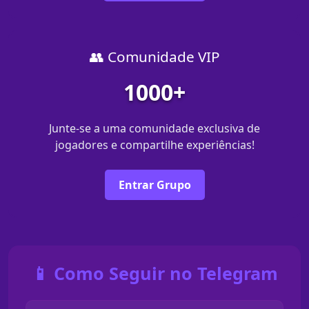
👥 Comunidade VIP
1000+
Junte-se a uma comunidade exclusiva de
jogadores e compartilhe experiências!
Entrar Grupo
📱 Como Seguir no Telegram