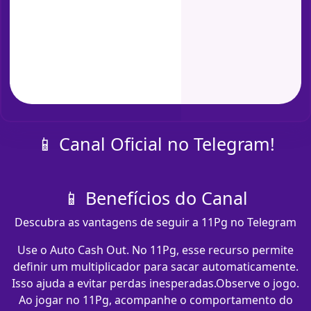
📱 Canal Oficial no Telegram!
📱 Benefícios do Canal
Descubra as vantagens de seguir a 11Pg no Telegram
Use o Auto Cash Out. No 11Pg, esse recurso permite
definir um multiplicador para sacar automaticamente.
Isso ajuda a evitar perdas inesperadas.Observe o jogo.
Ao jogar no 11Pg, acompanhe o comportamento do