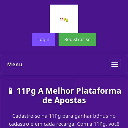
Login
Registrar-se
Menu
📱 11Pg A Melhor Plataforma
de Apostas
Cadastre-se na 11Pg para ganhar bônus no
cadastro e em cada recarga. Com a 11Pg, você