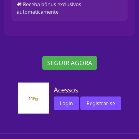
🎁 Receba bônus exclusivos
automaticamente
SEGUIR AGORA
Acessos
Login
Registrar-se