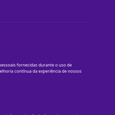
pessoais fornecidas durante o uso de
elhoria contínua da experiência de nossos