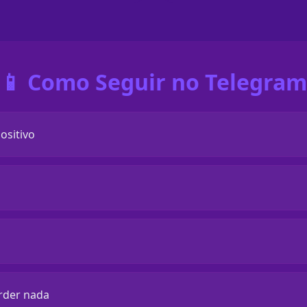
📱 Como Seguir no Telegram
ositivo
erder nada