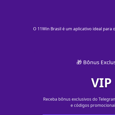
O 11Win Brasil é um aplicativo ideal para
🎁 Bônus Exclu
VIP
Receba bônus exclusivos do Telegra
e códigos promocionai