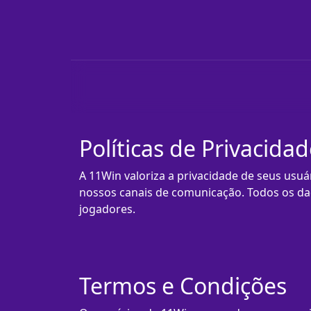
Políticas de Privacida
A 11Win valoriza a privacidade de seus usu
nossos canais de comunicação. Todos os dad
jogadores.
Termos e Condições