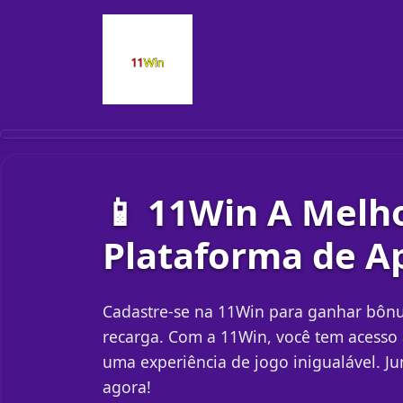
📱 11Win A Melh
Plataforma de A
Cadastre-se na 11Win para ganhar bônu
recarga. Com a 11Win, você tem acesso 
uma experiência de jogo inigualável. J
agora!