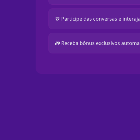
💬 Participe das conversas e interaj
🎁 Receba bônus exclusivos autom