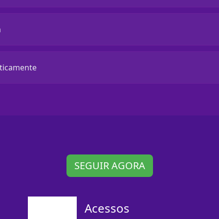
a
aticamente
SEGUIR AGORA
Acessos