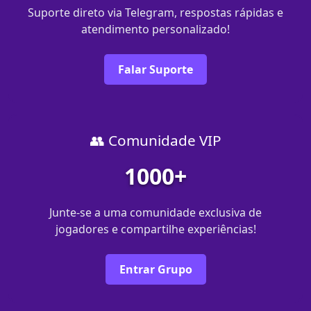
Suporte direto via Telegram, respostas rápidas e
atendimento personalizado!
Falar Suporte
👥 Comunidade VIP
1000+
Junte-se a uma comunidade exclusiva de
jogadores e compartilhe experiências!
Entrar Grupo