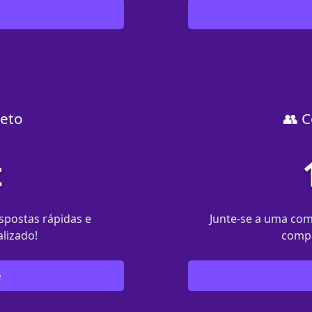
reto
👥 
t
espostas rápidas e
Junte-se a uma com
lizado!
compa
e