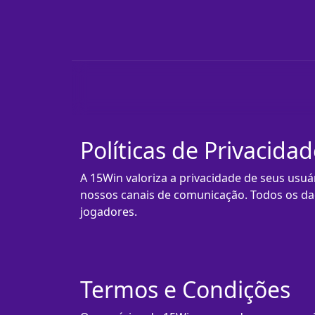
Políticas de Privacida
A 15Win valoriza a privacidade de seus usu
nossos canais de comunicação. Todos os dad
jogadores.
Termos e Condições