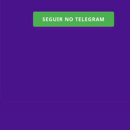
SEGUIR NO TELEGRAM