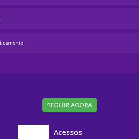
a
aticamente
SEGUIR AGORA
Acessos