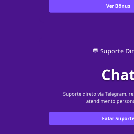
Ver Bônus
💬 Suporte Di
Cha
Suporte direto via Telegram, r
atendimento persona
Falar Suport