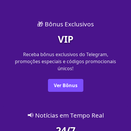
🎁 Bônus Exclusivos
VIP
Receba bônus exclusivos do Telegram,
promoções especiais e códigos promocionais
únicos!
Ver Bônus
📢 Notícias em Tempo Real
24/7