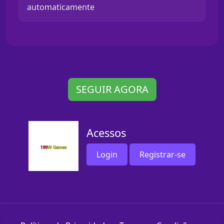
automaticamente
SEGUIR AGORA
Acessos
Login
Registrar-se