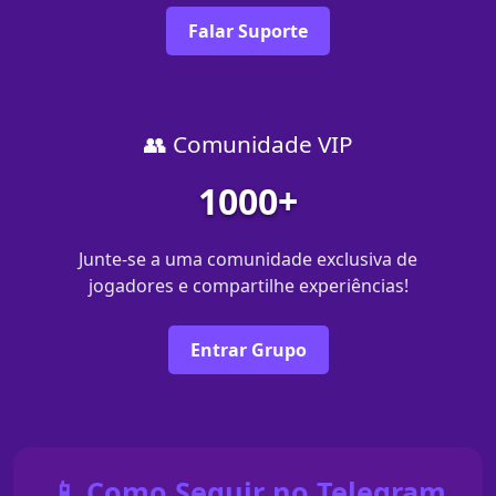
Falar Suporte
👥 Comunidade VIP
1000+
Junte-se a uma comunidade exclusiva de
jogadores e compartilhe experiências!
Entrar Grupo
📱 Como Seguir no Telegram