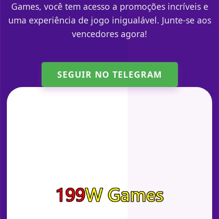
Games, você tem acesso a promoções incríveis e
uma experiência de jogo inigualável. Junte-se aos
vencedores agora!
SEGUIR NO TELEGRAM