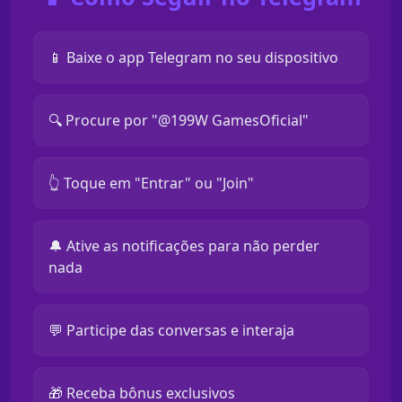
📱 Baixe o app Telegram no seu dispositivo
🔍 Procure por "@199W GamesOficial"
👆 Toque em "Entrar" ou "Join"
🔔 Ative as notificações para não perder
nada
💬 Participe das conversas e interaja
🎁 Receba bônus exclusivos