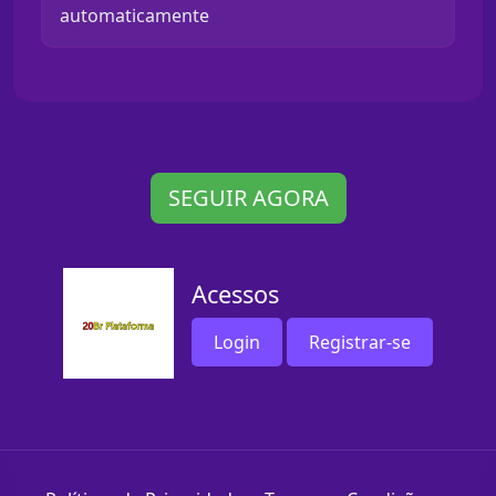
automaticamente
SEGUIR AGORA
Acessos
Login
Registrar-se