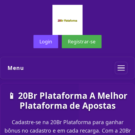
Login
Registrar-se
Menu
📱 20Br Plataforma A Melhor
Plataforma de Apostas
Cadastre-se na 20Br Plataforma para ganhar
bônus no cadastro e em cada recarga. Com a 20Br