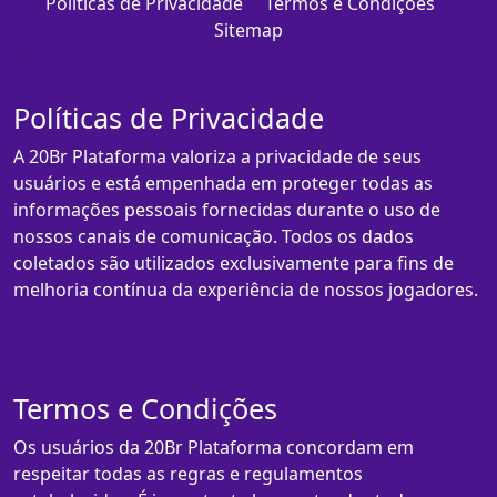
Políticas de Privacidade
Termos e Condições
Sitemap
Políticas de Privacidade
A 20Br Plataforma valoriza a privacidade de seus
usuários e está empenhada em proteger todas as
informações pessoais fornecidas durante o uso de
nossos canais de comunicação. Todos os dados
coletados são utilizados exclusivamente para fins de
melhoria contínua da experiência de nossos jogadores.
Termos e Condições
Os usuários da 20Br Plataforma concordam em
respeitar todas as regras e regulamentos