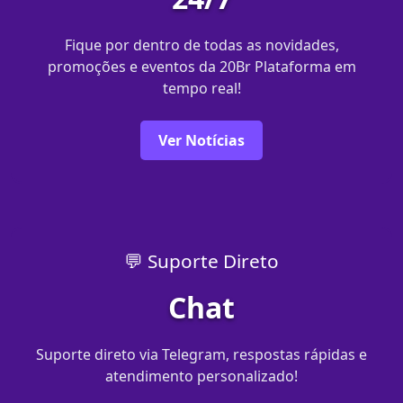
Fique por dentro de todas as novidades,
promoções e eventos da 20Br Plataforma em
tempo real!
Ver Notícias
💬 Suporte Direto
Chat
Suporte direto via Telegram, respostas rápidas e
atendimento personalizado!