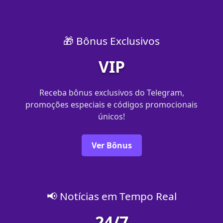
🎁 Bônus Exclusivos
VIP
Receba bônus exclusivos do Telegram,
promoções especiais e códigos promocionais
únicos!
Ver Bônus
📢 Notícias em Tempo Real
24/7