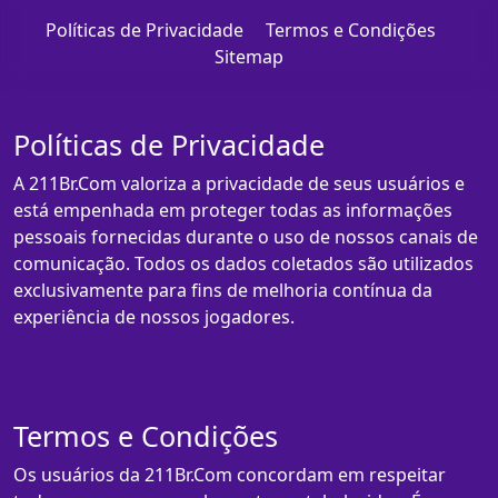
Políticas de Privacidade
Termos e Condições
Sitemap
Políticas de Privacidade
A 211Br.Com valoriza a privacidade de seus usuários e
está empenhada em proteger todas as informações
pessoais fornecidas durante o uso de nossos canais de
comunicação. Todos os dados coletados são utilizados
exclusivamente para fins de melhoria contínua da
experiência de nossos jogadores.
Termos e Condições
Os usuários da 211Br.Com concordam em respeitar