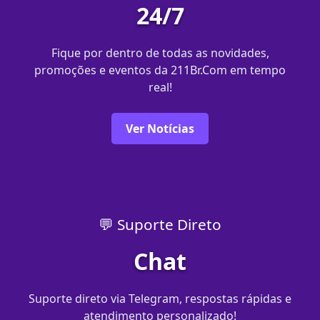
24/7
Fique por dentro de todas as novidades,
promoções e eventos da 211Br.Com em tempo
real!
Ver Notícias
💬 Suporte Direto
Chat
Suporte direto via Telegram, respostas rápidas e
atendimento personalizado!