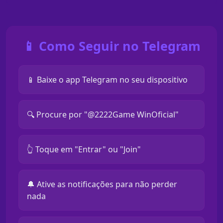
📱 Como Seguir no Telegram
📱 Baixe o app Telegram no seu dispositivo
🔍 Procure por "@2222Game WinOficial"
👆 Toque em "Entrar" ou "Join"
🔔 Ative as notificações para não perder
nada