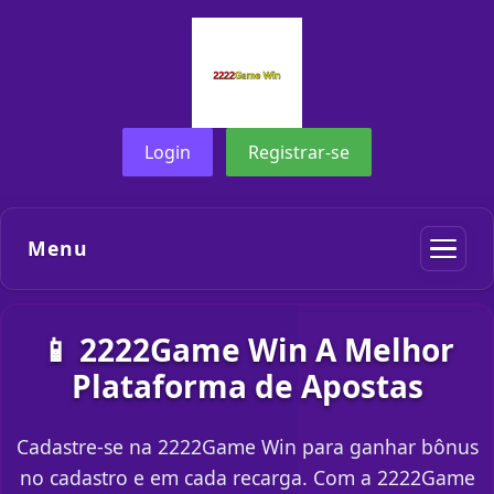
Login
Registrar-se
Menu
📱 2222Game Win A Melhor
Plataforma de Apostas
Cadastre-se na 2222Game Win para ganhar bônus
no cadastro e em cada recarga. Com a 2222Game