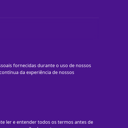
ssoais fornecidas durante o uso de nossos
 contínua da experiência de nossos
te ler e entender todos os termos antes de