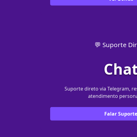
💬 Suporte Di
Cha
Suporte direto via Telegram, r
atendimento persona
Falar Suport