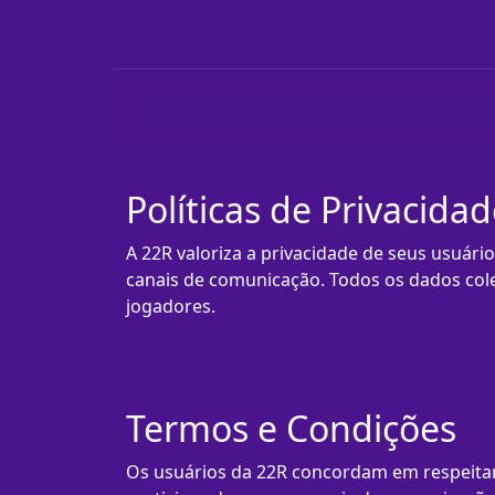
Políticas de Privacida
A 22R valoriza a privacidade de seus usuár
canais de comunicação. Todos os dados cole
jogadores.
Termos e Condições
Os usuários da 22R concordam em respeitar 