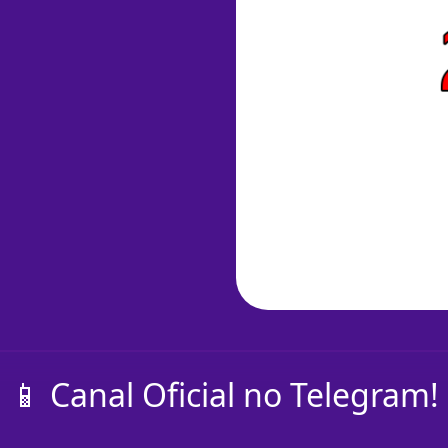
📱 Canal Oficial no Telegram!