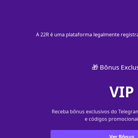
A 22R é uma plataforma legalmente registra
🎁 Bônus Exclu
VIP
Receba bônus exclusivos do Telegra
e códigos promocionai
Ver Bônus