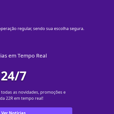
operação regular, sendo sua escolha segura.
cias em Tempo Real
24/7
e todas as novidades, promoções e
 da 22R em tempo real!
Ver Notícias