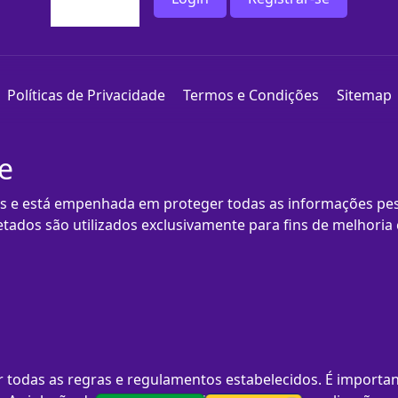
Políticas de Privacidade
Termos e Condições
Sitemap
de
ios e está empenhada em proteger todas as informações pe
tados são utilizados exclusivamente para fins de melhoria
todas as regras e regulamentos estabelecidos. É importan