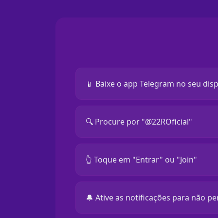
📱 Baixe o app Telegram no seu disp
🔍 Procure por "@22ROficial"
👆 Toque em "Entrar" ou "Join"
🔔 Ative as notificações para não p