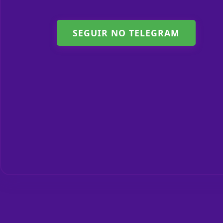
SEGUIR NO TELEGRAM