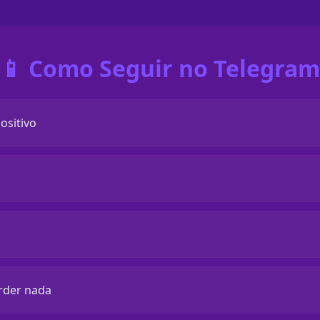
📱 Como Seguir no Telegram
ositivo
erder nada