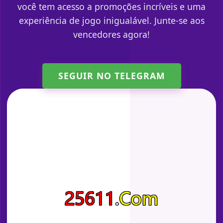
você tem acesso a promoções incríveis e uma
experiência de jogo inigualável. Junte-se aos
vencedores agora!
SEGUIR NO TELEGRAM