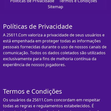
Políticas de Privacidade
Termos e Condições
Sitemap
Políticas de Privacidade
A 25611.Com valoriza a privacidade de seus usuários e
está empenhada em proteger todas as informações
pessoais fornecidas durante o uso de nossos canais de
comunicação. Todos os dados coletados são utilizados
exclusivamente para fins de melhoria contínua da
experiência de nossos jogadores.
Termos e Condições
Os usuários da 25611.Com concordam em respeitar
todas as regras e regulamentos estabelecidos. É