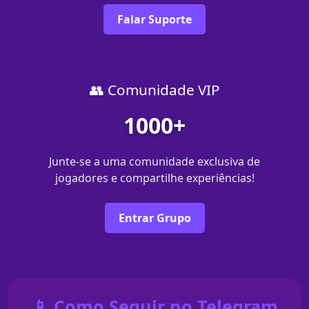
Falar Suporte
👥 Comunidade VIP
1000+
Junte-se a uma comunidade exclusiva de
jogadores e compartilhe experiências!
Entrar Grupo
📱 Como Seguir no Telegram