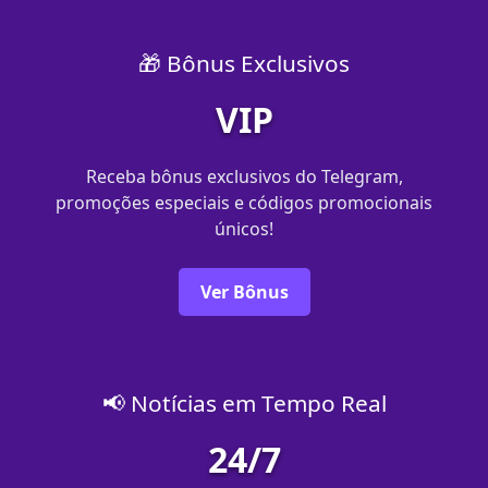
🎁 Bônus Exclusivos
VIP
Receba bônus exclusivos do Telegram,
promoções especiais e códigos promocionais
únicos!
Ver Bônus
📢 Notícias em Tempo Real
24/7