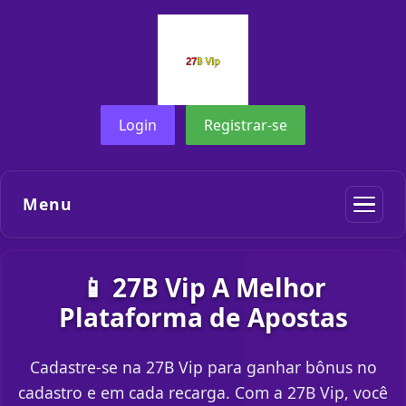
Login
Registrar-se
Menu
📱 27B Vip A Melhor
Plataforma de Apostas
Cadastre-se na 27B Vip para ganhar bônus no
cadastro e em cada recarga. Com a 27B Vip, você