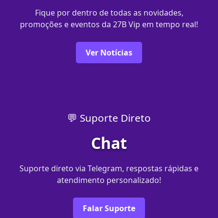
Fique por dentro de todas as novidades,
promoções e eventos da 27B Vip em tempo real!
Ver Notícias
💬 Suporte Direto
Chat
Suporte direto via Telegram, respostas rápidas e
atendimento personalizado!
Falar Suporte