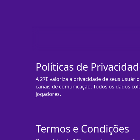
Políticas de Privacida
A 27E valoriza a privacidade de seus usuár
canais de comunicação. Todos os dados cole
jogadores.
Termos e Condições