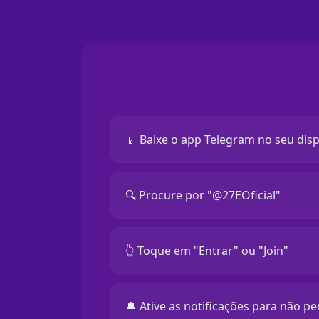
📱 Baixe o app Telegram no seu disp
🔍 Procure por "@27EOficial"
👆 Toque em "Entrar" ou "Join"
🔔 Ative as notificações para não p