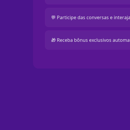
💬 Participe das conversas e interaj
🎁 Receba bônus exclusivos autom