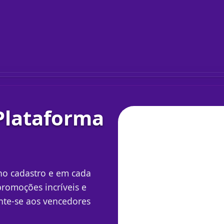
Plataforma
no cadastro e em cada
promoções incríveis e
unte-se aos vencedores