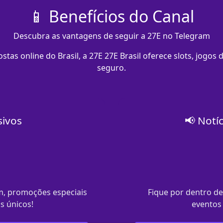
📱 Benefícios do Canal
Descubra as vantagens de seguir a 27E no Telegram
tas online do Brasil, a 27E 27E Brasil oferece slots, jogo
seguro.
sivos
📢 Notí
m, promoções especiais
Fique por dentro d
s únicos!
eventos