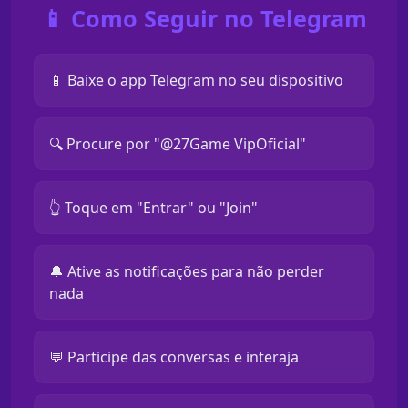
📱 Como Seguir no Telegram
📱 Baixe o app Telegram no seu dispositivo
🔍 Procure por "@27Game VipOficial"
👆 Toque em "Entrar" ou "Join"
🔔 Ative as notificações para não perder
nada
💬 Participe das conversas e interaja