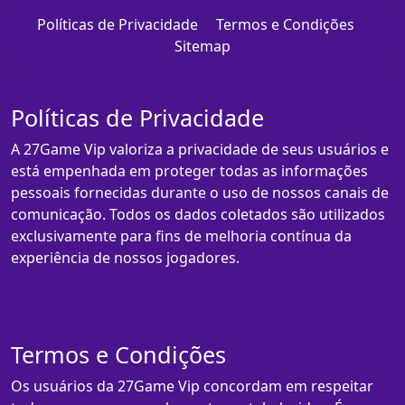
Políticas de Privacidade
Termos e Condições
Sitemap
Políticas de Privacidade
A 27Game Vip valoriza a privacidade de seus usuários e
está empenhada em proteger todas as informações
pessoais fornecidas durante o uso de nossos canais de
comunicação. Todos os dados coletados são utilizados
exclusivamente para fins de melhoria contínua da
experiência de nossos jogadores.
Termos e Condições
Os usuários da 27Game Vip concordam em respeitar