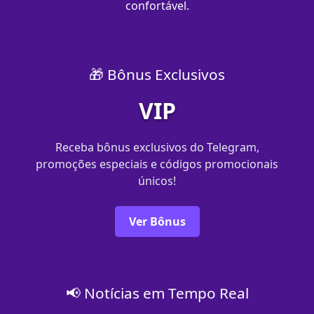
confortável.
🎁 Bônus Exclusivos
VIP
Receba bônus exclusivos do Telegram,
promoções especiais e códigos promocionais
únicos!
Ver Bônus
📢 Notícias em Tempo Real