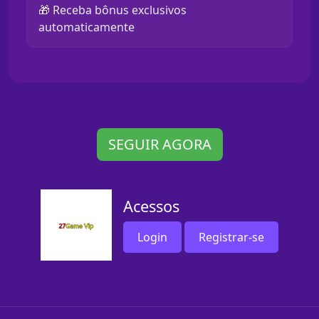
🎁 Receba bônus exclusivos
automaticamente
SEGUIR AGORA
Acessos
Login
Registrar-se