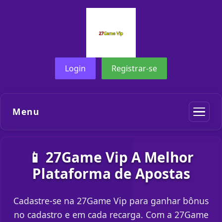
Login
Registrar-se
Menu
📱 27Game Vip A Melhor
Plataforma de Apostas
Cadastre-se na 27Game Vip para ganhar bônus
no cadastro e em cada recarga. Com a 27Game