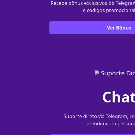
Receba bônus exclusivos do Telegra
e códigos promocionai
Ver Bônus
💬 Suporte Di
Cha
Suporte direto via Telegram, r
atendimento persona