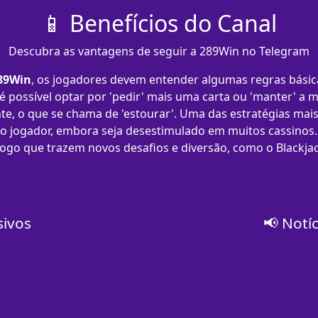
📱 Benefícios do Canal
Descubra as vantagens de seguir a 289Win no Telegram
89Win
, os jogadores devem entender algumas regras básica
, é possível optar por 'pedir' mais uma carta ou 'manter' a 
te, o que se chama de 'estourar'. Uma das estratégias mai
o jogador, embora seja desestimulado em muitos cassinos.
jogo que trazem novos desafios e diversão, como o Blackjac
sivos
📢 Notí