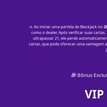
o. Ao iniciar uma partida de Blackjack no
2
como o dealer. Após verificar suas cartas
ultrapassar 21, ele perde automaticamen
cartas, que pode oferecer uma vantagem a
🎁 Bônus Exclu
VIP