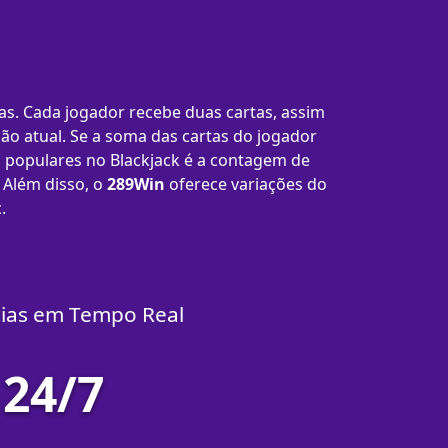
s. Cada jogador recebe duas cartas, assim
mão atual. Se a soma das cartas do jogador
s populares no Blackjack é a contagem de
 Além disso, o
289Win
oferece variações do
.
cias em Tempo Real
24/7