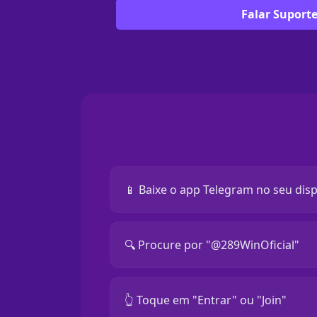
Falar Suport
📱 Baixe o app Telegram no seu disp
🔍 Procure por "@289WinOficial"
👆 Toque em "Entrar" ou "Join"