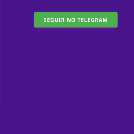
SEGUIR NO TELEGRAM