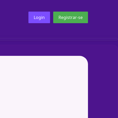
Login
Registrar-se