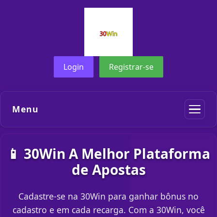
Login
Registrar-se
Menu
📱 30Win A Melhor Plataforma
de Apostas
Cadastre-se na 30Win para ganhar bônus no
cadastro e em cada recarga. Com a 30Win, você