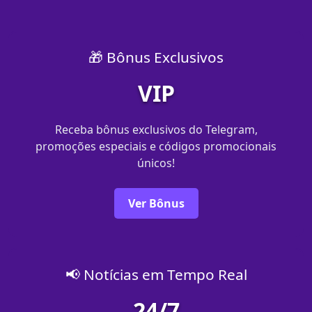
🎁 Bônus Exclusivos
VIP
Receba bônus exclusivos do Telegram,
promoções especiais e códigos promocionais
únicos!
Ver Bônus
📢 Notícias em Tempo Real
24/7