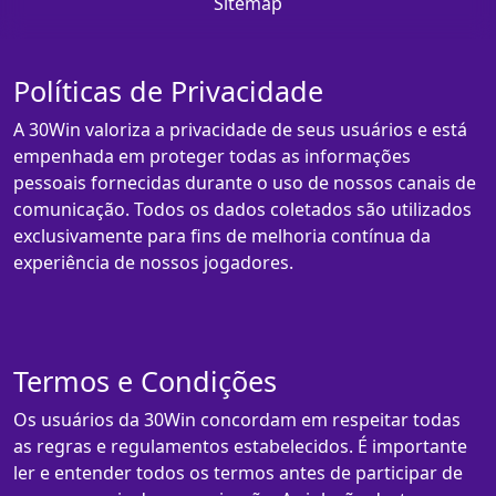
Sitemap
Políticas de Privacidade
A 30Win valoriza a privacidade de seus usuários e está
empenhada em proteger todas as informações
pessoais fornecidas durante o uso de nossos canais de
comunicação. Todos os dados coletados são utilizados
exclusivamente para fins de melhoria contínua da
experiência de nossos jogadores.
Termos e Condições
Os usuários da 30Win concordam em respeitar todas
as regras e regulamentos estabelecidos. É importante
ler e entender todos os termos antes de participar de