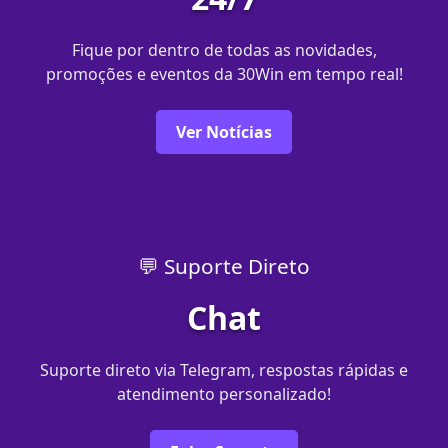
Fique por dentro de todas as novidades,
promoções e eventos da 30Win em tempo real!
Ver Notícias
💬 Suporte Direto
Chat
Suporte direto via Telegram, respostas rápidas e
atendimento personalizado!