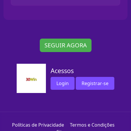
SEGUIR AGORA
Acessos
Login
Registrar-se
Políticas de Privacidade
Termos e Condições