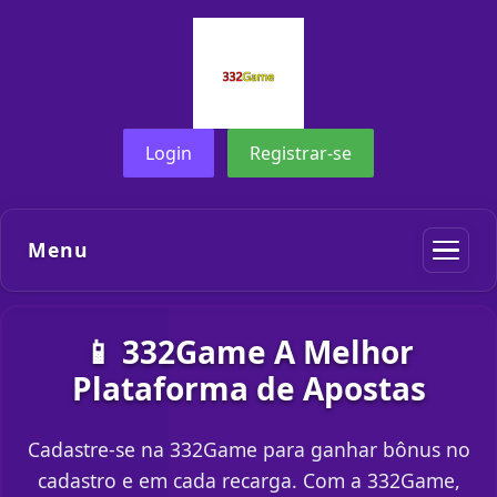
Login
Registrar-se
Menu
📱 332Game A Melhor
Plataforma de Apostas
Cadastre-se na 332Game para ganhar bônus no
cadastro e em cada recarga. Com a 332Game,