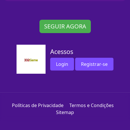
SEGUIR AGORA
Acessos
Login
Registrar-se
Políticas de Privacidade
Termos e Condições
Sitemap