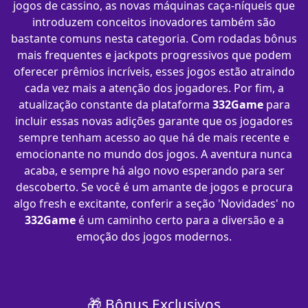
jogos de cassino, as novas máquinas caça-níqueis que
introduzem conceitos inovadores também são
bastante comuns nesta categoria. Com rodadas bônus
mais frequentes e jackpots progressivos que podem
oferecer prêmios incríveis, esses jogos estão atraindo
cada vez mais a atenção dos jogadores. Por fim, a
atualização constante da plataforma
332Game
para
incluir essas novas adições garante que os jogadores
sempre tenham acesso ao que há de mais recente e
emocionante no mundo dos jogos. A aventura nunca
acaba, e sempre há algo novo esperando para ser
descoberto. Se você é um amante de jogos e procura
algo fresh e excitante, conferir a seção 'Novidades' no
332Game
é um caminho certo para a diversão e a
emoção dos jogos modernos.
🎁 Bônus Exclusivos