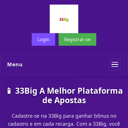
Login
Registrar-se
Menu
📱 33Big A Melhor Plataforma
de Apostas
Cadastre-se na 33Big para ganhar bônus no
cadastro e em cada recarga. Com a 33Big, você