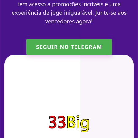
tem acesso a promoções incríveis e uma
experiência de jogo inigualável. Junte-se aos
vencedores agora!
SEGUIR NO TELEGRAM