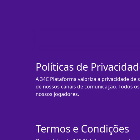
Políticas de Privacida
A 34C Plataforma valoriza a privacidade de
de nossos canais de comunicação. Todos os 
nossos jogadores.
Termos e Condições