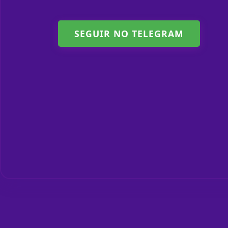
SEGUIR NO TELEGRAM