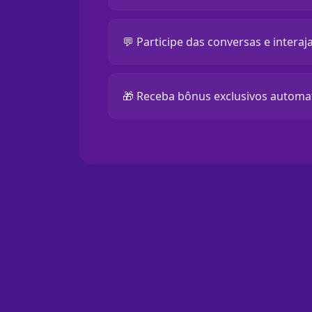
💬 Participe das conversas e interaj
🎁 Receba bônus exclusivos autom