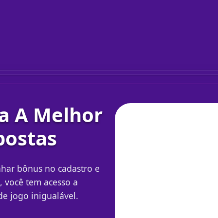
ma A Melhor
postas
nhar bônus no cadastro e
, você tem acesso a
e jogo inigualável.