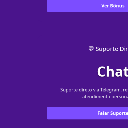
Ver Bônus
💬 Suporte Di
Cha
Suporte direto via Telegram, r
atendimento persona
Falar Suport