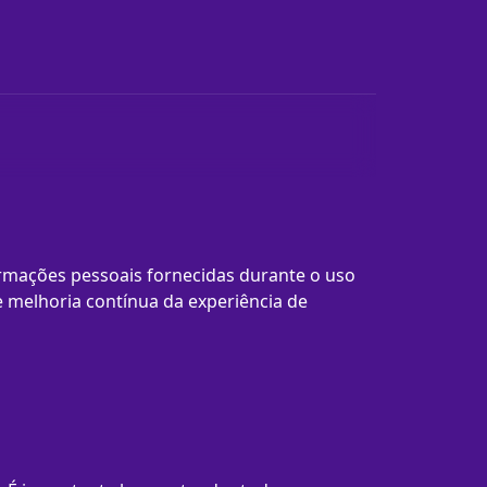
ormações pessoais fornecidas durante o uso
e melhoria contínua da experiência de