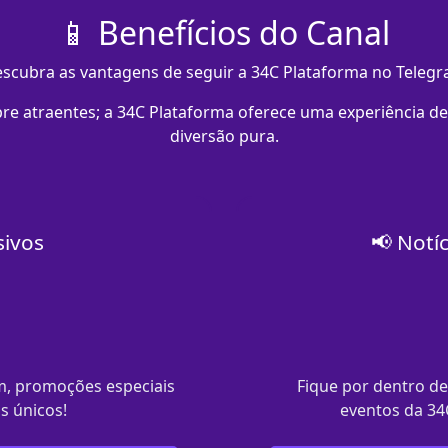
📱 Benefícios do Canal
scubra as vantagens de seguir a 34C Plataforma no Teleg
re atraentes; a 34C Plataforma oferece uma experiência d
diversão pura.
sivos
📢 Notí
m, promoções especiais
Fique por dentro d
s únicos!
eventos da 34