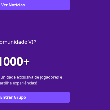
Ver Notícias
Comunidade VIP
1000+
unidade exclusiva de jogadores e
rtilhe experiências!
Entrar Grupo