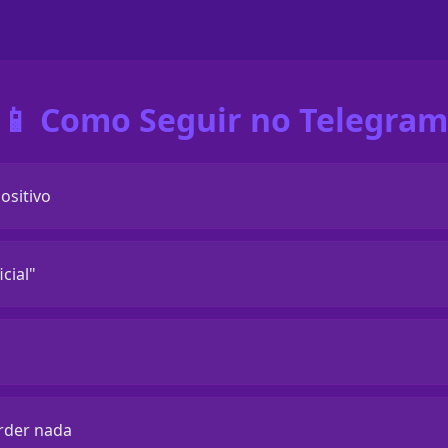
📱 Como Seguir no Telegram
ositivo
cial"
erder nada