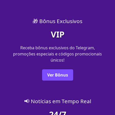
🎁 Bônus Exclusivos
VIP
Receba bônus exclusivos do Telegram,
promoções especiais e códigos promocionais
únicos!
Ver Bônus
📢 Notícias em Tempo Real
24/7