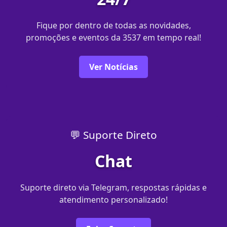
Fique por dentro de todas as novidades,
promoções e eventos da 3537 em tempo real!
Ver Notícias
💬 Suporte Direto
Chat
Suporte direto via Telegram, respostas rápidas e
atendimento personalizado!