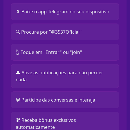
📱 Baixe o app Telegram no seu dispositivo
🔍 Procure por "@3537Oficial"
👆 Toque em "Entrar" ou "Join"
🔔 Ative as notificações para não perder
nada
💬 Participe das conversas e interaja
🎁 Receba bônus exclusivos
automaticamente