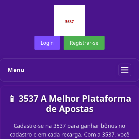
Login
Registrar-se
Menu
📱 3537 A Melhor Plataforma
de Apostas
Cadastre-se na 3537 para ganhar bônus no
cadastro e em cada recarga. Com a 3537, você