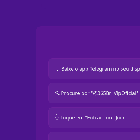
📱 Baixe o app Telegram no seu disp
🔍 Procure por "@365Brl VipOficial"
👆 Toque em "Entrar" ou "Join"