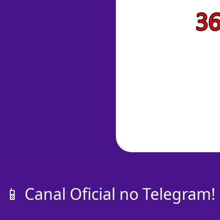
📱 Canal Oficial no Telegram!