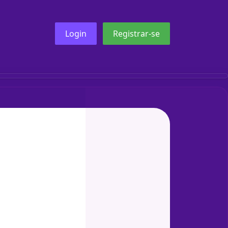
Login
Registrar-se