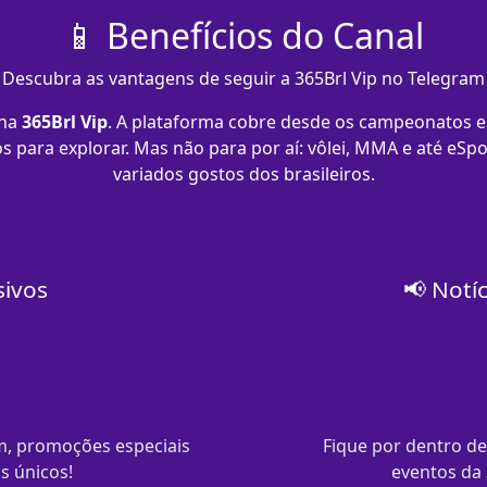
📱 Benefícios do Canal
Descubra as vantagens de seguir a 365Brl Vip no Telegram
 na
365Brl Vip
. A plataforma cobre desde os campeonatos e
s para explorar. Mas não para por aí: vôlei, MMA e até e
variados gostos dos brasileiros.
sivos
📢 Notí
m, promoções especiais
Fique por dentro d
s únicos!
eventos da 