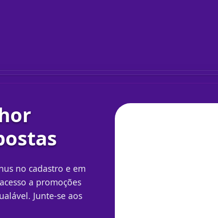
lhor
postas
nus no cadastro e em
 acesso a promoções
ualável. Junte-se aos