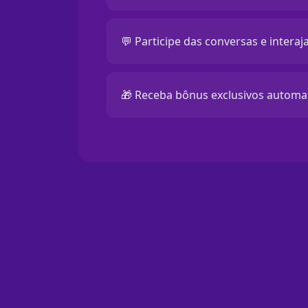
💬 Participe das conversas e interaj
🎁 Receba bônus exclusivos autom