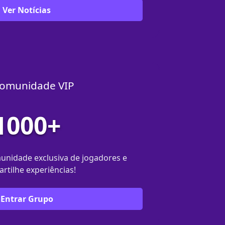
Ver Notícias
Comunidade VIP
1000+
unidade exclusiva de jogadores e
rtilhe experiências!
Entrar Grupo