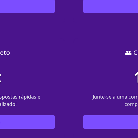
reto
👥 
t
espostas rápidas e
Junte-se a uma com
lizado!
compa
e