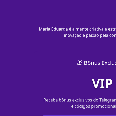
Maria Eduarda é a mente criativa e es
inovação e paixão pela co
🎁 Bônus Exclu
VIP
Receba bônus exclusivos do Telegra
e códigos promocionai