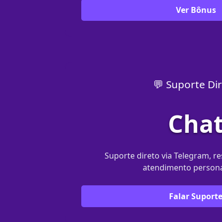
Ver Bônus
💬 Suporte Di
Cha
Suporte direto via Telegram, r
atendimento persona
Falar Suport