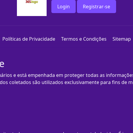
Login
Registrar-se
Políticas de Privacidade
Termos e Condições
Sitemap
de
suários e está empenhada em proteger todas as informaçõe
os coletados são utilizados exclusivamente para fins de m