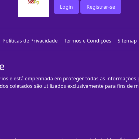
Login
Registrar-se
Políticas de Privacidade
Termos e Condições
Sitemap
de
ários e está empenhada em proteger todas as informações 
os coletados são utilizados exclusivamente para fins de m