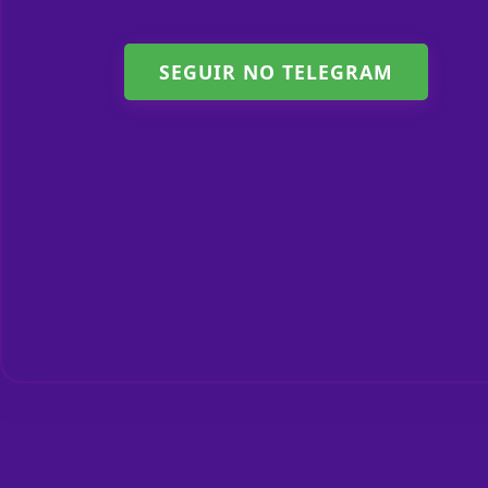
SEGUIR NO TELEGRAM