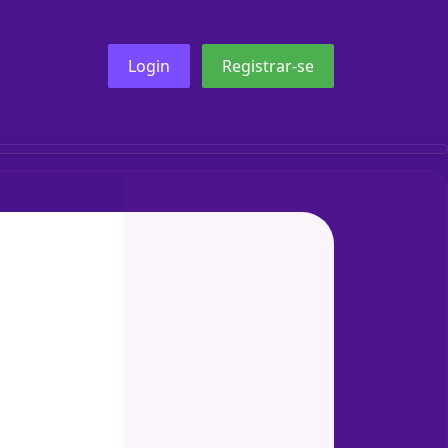
Login
Registrar-se