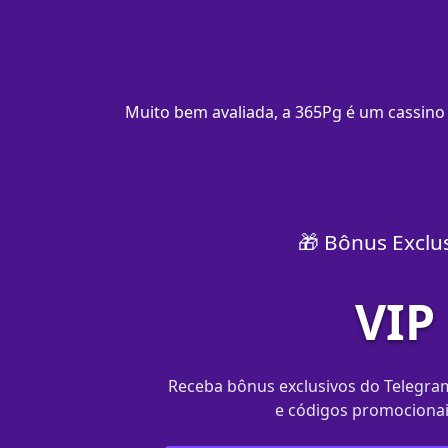
Muito bem avaliada, a 365Pg é um cassino 
🎁 Bônus Exclu
VIP
Receba bônus exclusivos do Telegra
e códigos promocionai