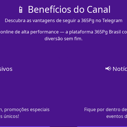
📱 Benefícios do Canal
Descubra as vantagens de seguir a 365Pg no Telegram
online de alta performance — a plataforma 365Pg Brasil co
diversão sem fim.
sivos
📢 Notí
m, promoções especiais
Fique por dentro d
s únicos!
eventos d