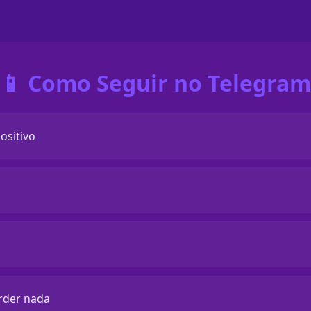
📱 Como Seguir no Telegram
ositivo
erder nada