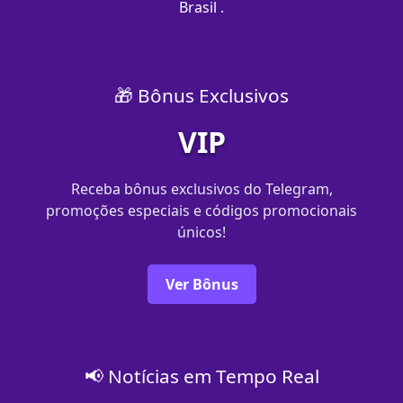
Brasil .
🎁 Bônus Exclusivos
VIP
Receba bônus exclusivos do Telegram,
promoções especiais e códigos promocionais
únicos!
Ver Bônus
📢 Notícias em Tempo Real