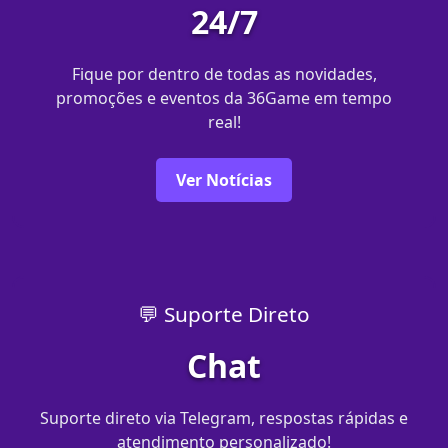
24/7
Fique por dentro de todas as novidades,
promoções e eventos da 36Game em tempo
real!
Ver Notícias
💬 Suporte Direto
Chat
Suporte direto via Telegram, respostas rápidas e
atendimento personalizado!