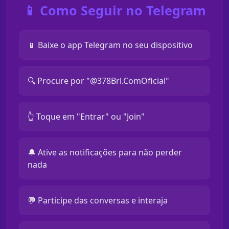
📱 Como Seguir no Telegram
📱 Baixe o app Telegram no seu dispositivo
🔍 Procure por "@378Brl.ComOficial"
👆 Toque em "Entrar" ou "Join"
🔔 Ative as notificações para não perder
nada
💬 Participe das conversas e interaja