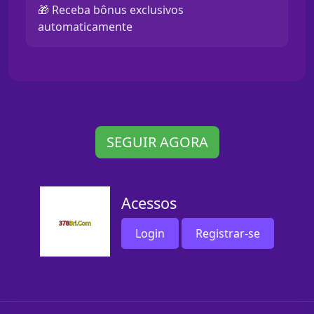
🎁 Receba bônus exclusivos
automaticamente
SEGUIR AGORA
Acessos
Login
Registrar-se