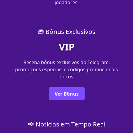
jogadores.
🎁 Bônus Exclusivos
VIP
Receba bônus exclusivos do Telegram,
promoções especiais e códigos promocionais
únicos!
Ver Bônus
📢 Notícias em Tempo Real