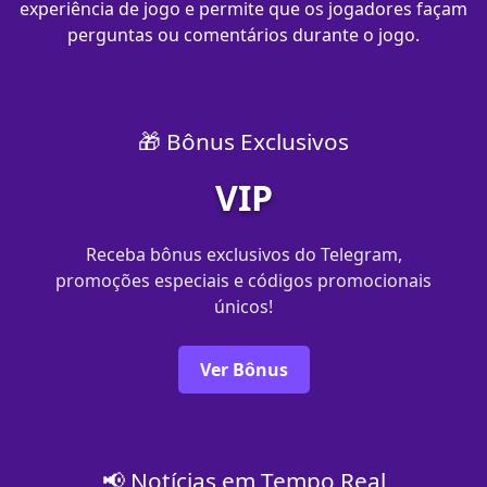
experiência de jogo e permite que os jogadores façam
perguntas ou comentários durante o jogo.
🎁 Bônus Exclusivos
VIP
Receba bônus exclusivos do Telegram,
promoções especiais e códigos promocionais
únicos!
Ver Bônus
📢 Notícias em Tempo Real