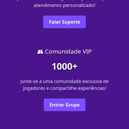
atendimento personalizado!
Falar Suporte
👥 Comunidade VIP
1000+
Junte-se a uma comunidade exclusiva de
jogadores e compartilhe experiências!
Entrar Grupo