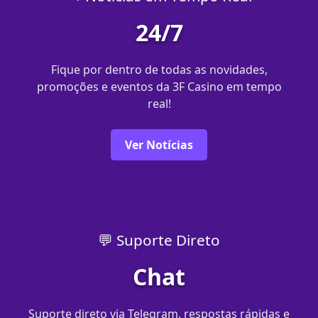
24/7
Fique por dentro de todas as novidades,
promoções e eventos da 3F Casino em tempo
real!
Ver Notícias
💬 Suporte Direto
Chat
Suporte direto via Telegram, respostas rápidas e