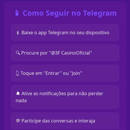
📱 Como Seguir no Telegram
📱 Baixe o app Telegram no seu dispositivo
🔍 Procure por "@3F CasinoOficial"
👆 Toque em "Entrar" ou "Join"
🔔 Ative as notificações para não perder
nada
💬 Participe das conversas e interaja