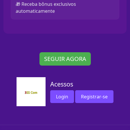
🎁 Receba bônus exclusivos
automaticamente
SEGUIR AGORA
Acessos
Login
Registrar-se