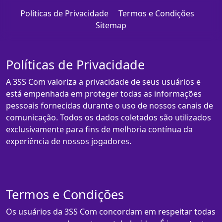
Políticas de Privacidade
Termos e Condições
Sitemap
Políticas de Privacidade
A 3SS Com valoriza a privacidade de seus usuários e
está empenhada em proteger todas as informações
pessoais fornecidas durante o uso de nossos canais de
comunicação. Todos os dados coletados são utilizados
exclusivamente para fins de melhoria contínua da
experiência de nossos jogadores.
Termos e Condições
Os usuários da 3SS Com concordam em respeitar todas