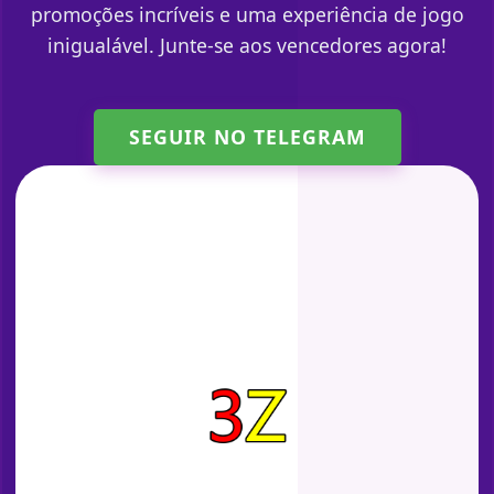
promoções incríveis e uma experiência de jogo
inigualável. Junte-se aos vencedores agora!
SEGUIR NO TELEGRAM