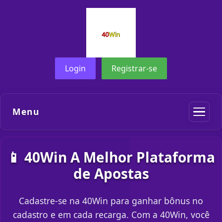
Login
Registrar-se
Menu
📱 40Win A Melhor Plataforma
de Apostas
Cadastre-se na 40Win para ganhar bônus no
cadastro e em cada recarga. Com a 40Win, você