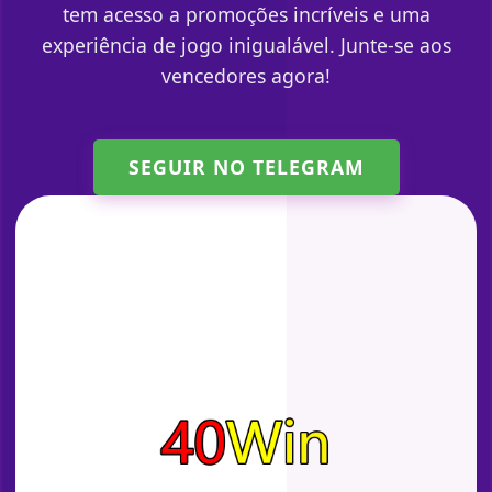
tem acesso a promoções incríveis e uma
experiência de jogo inigualável. Junte-se aos
vencedores agora!
SEGUIR NO TELEGRAM