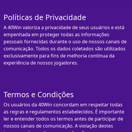
Políticas de Privacidade
A 40Win valoriza a privacidade de seus usuários e está
empenhada em proteger todas as informações
pessoais fornecidas durante o uso de nossos canais de
comunicação. Todos os dados coletados são utilizados
exclusivamente para fins de melhoria contínua da
experiência de nossos jogadores.
Termos e Condições
Os usuários da 40Win concordam em respeitar todas
as regras e regulamentos estabelecidos. É importante
ler e entender todos os termos antes de participar de
nossos canais de comunicação. A violação destes