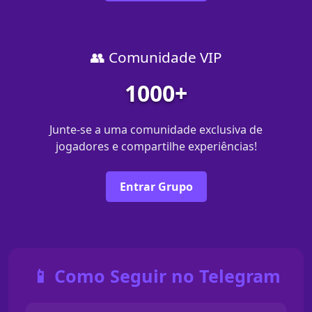
👥 Comunidade VIP
1000+
Junte-se a uma comunidade exclusiva de
jogadores e compartilhe experiências!
Entrar Grupo
📱 Como Seguir no Telegram