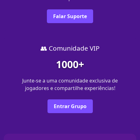
Falar Suporte
👥 Comunidade VIP
1000+
Junte-se a uma comunidade exclusiva de
jogadores e compartilhe experiências!
Entrar Grupo