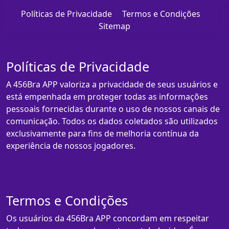
Políticas de Privacidade
Termos e Condições
Sitemap
Políticas de Privacidade
A 456Bra APP valoriza a privacidade de seus usuários e
está empenhada em proteger todas as informações
pessoais fornecidas durante o uso de nossos canais de
comunicação. Todos os dados coletados são utilizados
exclusivamente para fins de melhoria contínua da
experiência de nossos jogadores.
Termos e Condições
Os usuários da 456Bra APP concordam em respeitar