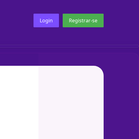
Login
Registrar-se