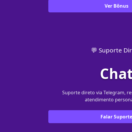
Ver Bônus
💬 Suporte Di
Cha
Suporte direto via Telegram, r
atendimento persona
Falar Suport