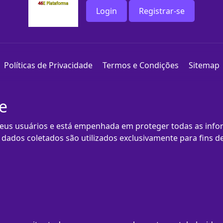
Login
Registrar-se
Políticas de Privacidade
Termos e Condições
Sitemap
de
 seus usuários e está empenhada em proteger todas as inf
dados coletados são utilizados exclusivamente para fins d