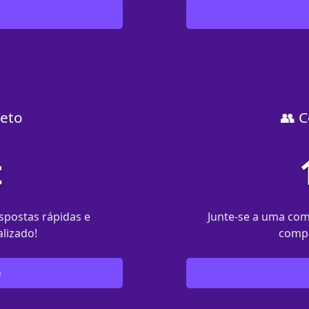
reto
👥 
t
espostas rápidas e
Junte-se a uma com
lizado!
compa
e