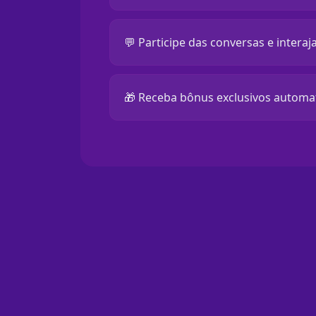
💬 Participe das conversas e interaj
🎁 Receba bônus exclusivos autom