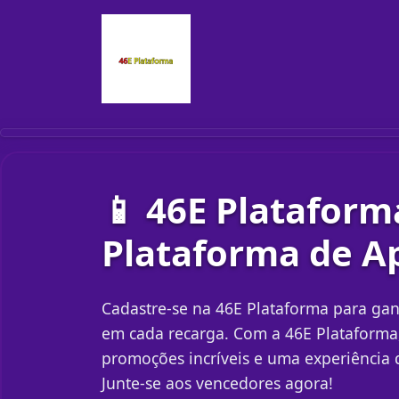
📱 46E Plataform
Plataforma de A
Cadastre-se na 46E Plataforma para ga
em cada recarga. Com a 46E Plataforma
promoções incríveis e uma experiência d
Junte-se aos vencedores agora!