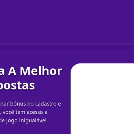
a A Melhor
postas
nhar bônus no cadastro e
, você tem acesso a
e jogo inigualável.