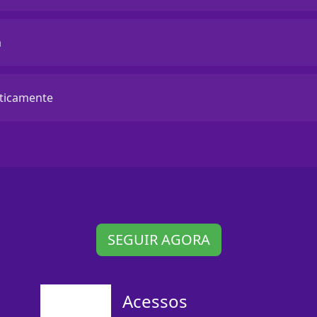
a
aticamente
SEGUIR AGORA
Acessos