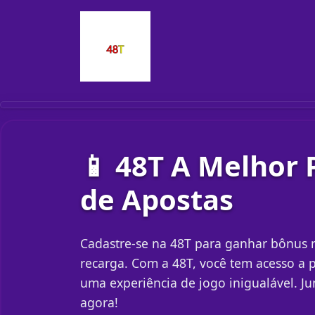
📱 48T A Melhor
de Apostas
Cadastre-se na 48T para ganhar bônus 
recarga. Com a 48T, você tem acesso a 
uma experiência de jogo inigualável. J
agora!