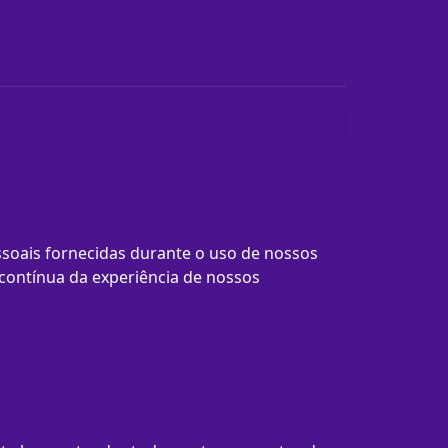
ssoais fornecidas durante o uso de nossos
 contínua da experiência de nossos