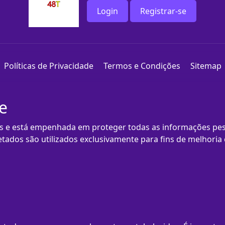
Login
Registrar-se
Políticas de Privacidade
Termos e Condições
Sitemap
de
ios e está empenhada em proteger todas as informações pe
tados são utilizados exclusivamente para fins de melhoria