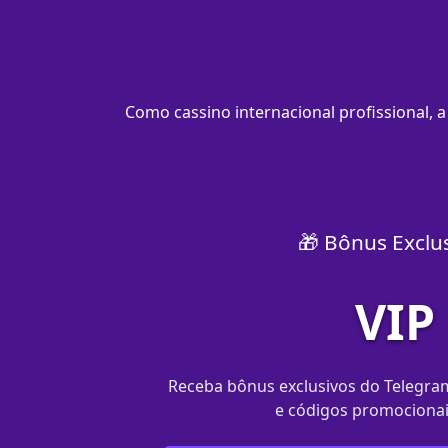
Como cassino internacional profissional, a
🎁 Bônus Exclu
VIP
Receba bônus exclusivos do Telegra
e códigos promocionai