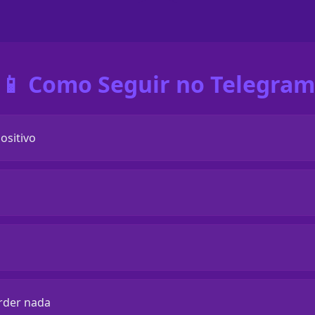
📱 Como Seguir no Telegram
ositivo
erder nada