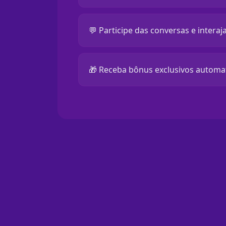
💬 Participe das conversas e interaj
🎁 Receba bônus exclusivos autom