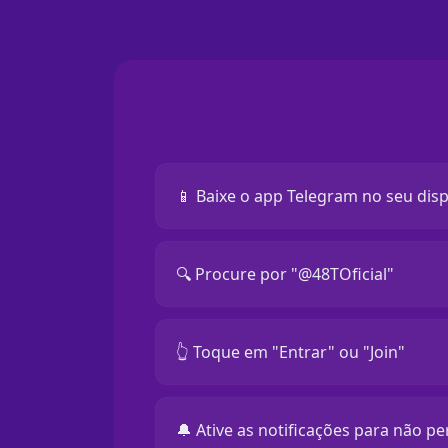
📱 Baixe o app Telegram no seu disp
🔍 Procure por "@48TOficial"
👆 Toque em "Entrar" ou "Join"
🔔 Ative as notificações para não p