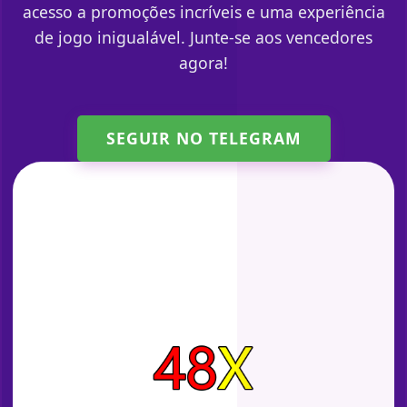
acesso a promoções incríveis e uma experiência
de jogo inigualável. Junte-se aos vencedores
agora!
SEGUIR NO TELEGRAM