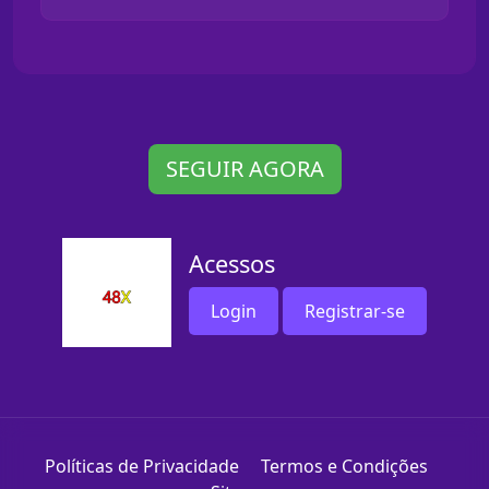
SEGUIR AGORA
Acessos
Login
Registrar-se
Políticas de Privacidade
Termos e Condições