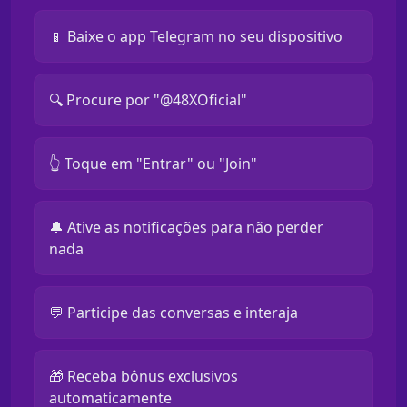
📱 Baixe o app Telegram no seu dispositivo
🔍 Procure por "@48XOficial"
👆 Toque em "Entrar" ou "Join"
🔔 Ative as notificações para não perder
nada
💬 Participe das conversas e interaja
🎁 Receba bônus exclusivos
automaticamente