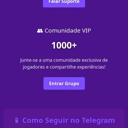
Falar Suporte
👥 Comunidade VIP
1000+
Junte-se a uma comunidade exclusiva de
jogadores e compartilhe experiências!
Entrar Grupo
📱 Como Seguir no Telegram