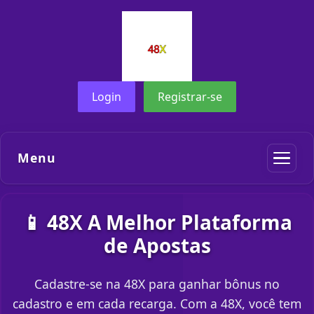
Login
Registrar-se
Menu
📱 48X A Melhor Plataforma
de Apostas
Cadastre-se na 48X para ganhar bônus no
cadastro e em cada recarga. Com a 48X, você tem