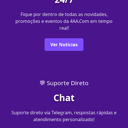
Fique por dentro de todas as novidades,
promoções e eventos da 4AA.Com em tempo
real!
Ver Notícias
💬 Suporte Direto
Chat
Suporte direto via Telegram, respostas rápidas e
atendimento personalizado!