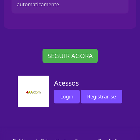
automaticamente
SEGUIR AGORA
Acessos
Login
Registrar-se