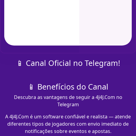
📱 Canal Oficial no Telegram!
📱 Benefícios do Canal
Descubra as vantagens de seguir a 4J4J.Com no
Telegram
A 4J4J.Com é um software confiável e realista — atende
diferentes tipos de jogadores com envio imediato de
notificações sobre eventos e apostas.