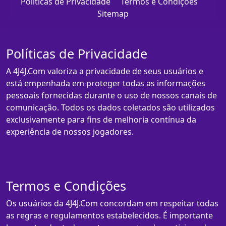
Políticas de Privacidade
Termos e Condições
Sitemap
Políticas de Privacidade
A 4J4J.Com valoriza a privacidade de seus usuários e
está empenhada em proteger todas as informações
pessoais fornecidas durante o uso de nossos canais de
comunicação. Todos os dados coletados são utilizados
exclusivamente para fins de melhoria contínua da
experiência de nossos jogadores.
Termos e Condições
Os usuários da 4J4J.Com concordam em respeitar todas
as regras e regulamentos estabelecidos. É importante