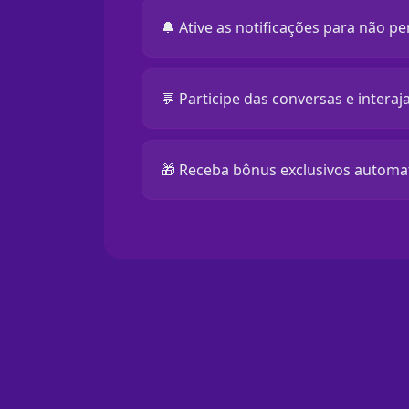
🔔 Ative as notificações para não p
💬 Participe das conversas e interaj
🎁 Receba bônus exclusivos autom