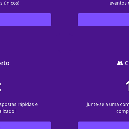
s únicos!
eventos 
reto
👥 
t
espostas rápidas e
Junte-se a uma com
lizado!
compa
e