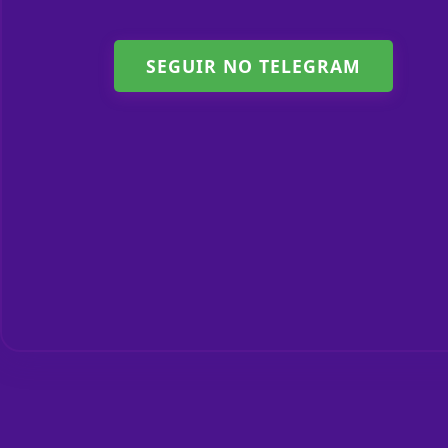
SEGUIR NO TELEGRAM