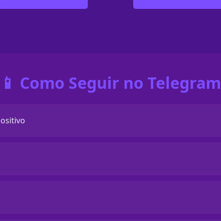
📱 Como Seguir no Telegram
ositivo