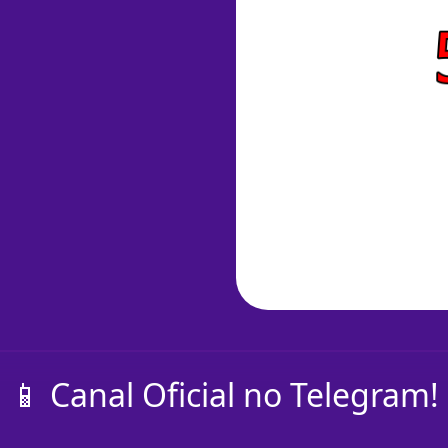
📱 Canal Oficial no Telegram!