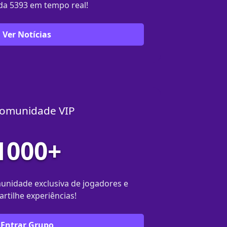
da 5393 em tempo real!
Ver Notícias
Comunidade VIP
1000+
unidade exclusiva de jogadores e
rtilhe experiências!
Entrar Grupo