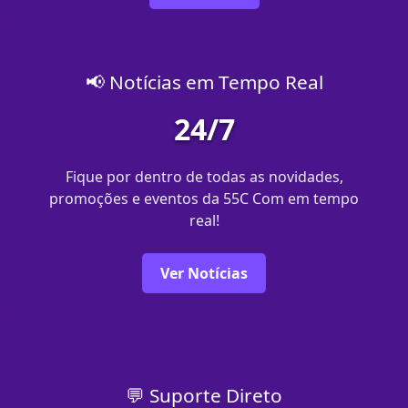
📢 Notícias em Tempo Real
24/7
Fique por dentro de todas as novidades,
promoções e eventos da 55C Com em tempo
real!
Ver Notícias
💬 Suporte Direto