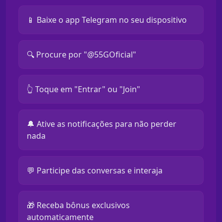
📱 Baixe o app Telegram no seu dispositivo
🔍 Procure por "@55GOficial"
👆 Toque em "Entrar" ou "Join"
🔔 Ative as notificações para não perder
nada
💬 Participe das conversas e interaja
🎁 Receba bônus exclusivos
automaticamente