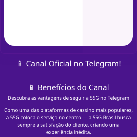
📱 Canal Oficial no Telegram!
📱 Benefícios do Canal
Descubra as vantagens de seguir a 55G no Telegram
Como uma das plataformas de cassino mais populares,
a 55G coloca o serviço no centro — a 55G Brasil busca
sempre a satisfação do cliente, criando uma
experiência inédita.