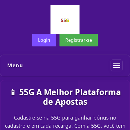
Login
Registrar-se
Menu
📱 55G A Melhor Plataforma
de Apostas
Cadastre-se na 55G para ganhar bônus no
cadastro e em cada recarga. Com a 55G, você tem