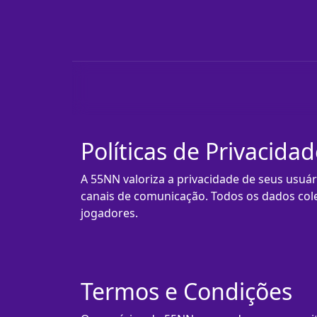
Políticas de Privacida
A 55NN valoriza a privacidade de seus usu
canais de comunicação. Todos os dados cole
jogadores.
Termos e Condições