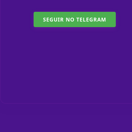
SEGUIR NO TELEGRAM