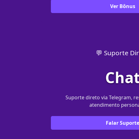
Ver Bônus
💬 Suporte Di
Cha
Suporte direto via Telegram, r
atendimento persona
Falar Suport