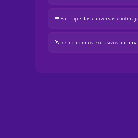
💬 Participe das conversas e interaj
🎁 Receba bônus exclusivos autom