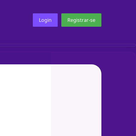
Login
Registrar-se