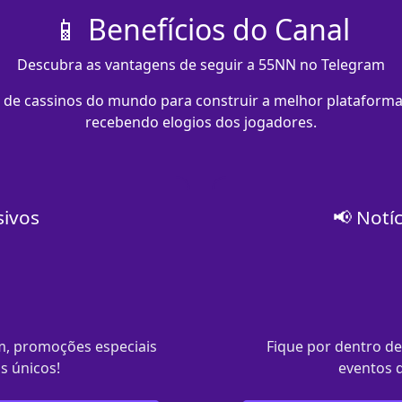
📱 Benefícios do Canal
Descubra as vantagens de seguir a 55NN no Telegram
e cassinos do mundo para construir a melhor plataforma d
recebendo elogios dos jogadores.
sivos
📢 Notí
m, promoções especiais
Fique por dentro d
s únicos!
eventos 