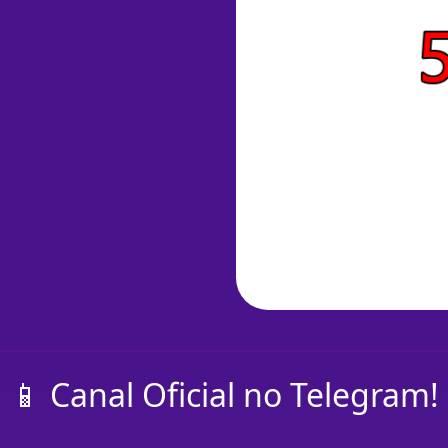
📱 Canal Oficial no Telegram!