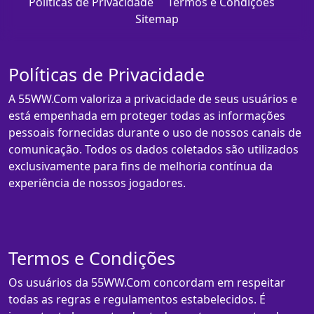
Políticas de Privacidade
Termos e Condições
Sitemap
Políticas de Privacidade
A 55WW.Com valoriza a privacidade de seus usuários e
está empenhada em proteger todas as informações
pessoais fornecidas durante o uso de nossos canais de
comunicação. Todos os dados coletados são utilizados
exclusivamente para fins de melhoria contínua da
experiência de nossos jogadores.
Termos e Condições
Os usuários da 55WW.Com concordam em respeitar
todas as regras e regulamentos estabelecidos. É