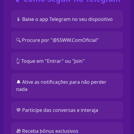
📱 Baixe o app Telegram no seu dispositivo
🔍 Procure por "@55WW.ComOficial"
👆 Toque em "Entrar" ou "Join"
🔔 Ative as notificações para não perder
nada
💬 Participe das conversas e interaja
🎁 Receba bônus exclusivos