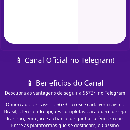
📱 Canal Oficial no Telegram!
📱 Benefícios do Canal
Descubra as vantagens de seguir a 567Brl no Telegram
O mercado de Cassino 567Brl cresce cada vez mais no
Brasil, oferecendo opções completas para quem deseja
diversão, emoção e a chance de ganhar prêmios reais.
Entre as plataformas que se destacam, o Cassino