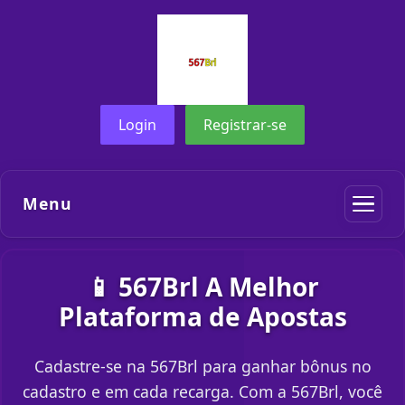
Login
Registrar-se
Menu
📱 567Brl A Melhor
Plataforma de Apostas
Cadastre-se na 567Brl para ganhar bônus no
cadastro e em cada recarga. Com a 567Brl, você