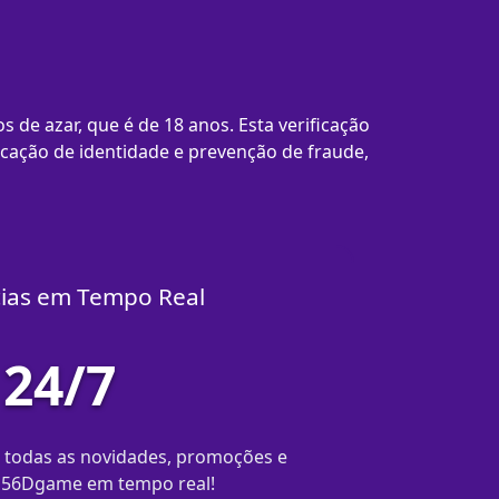
s de azar, que é de 18 anos. Esta verificação
ficação de identidade e prevenção de fraude,
cias em Tempo Real
24/7
e todas as novidades, promoções e
 56Dgame em tempo real!