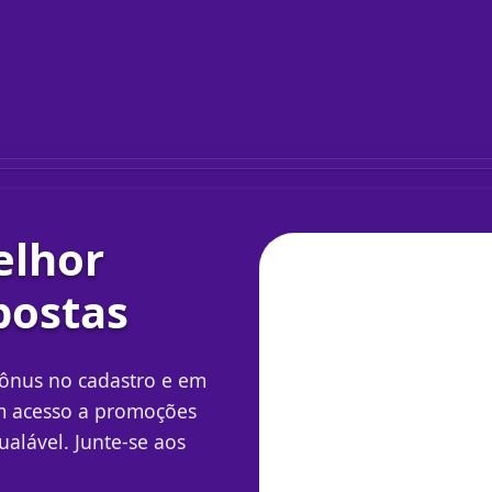
elhor
postas
ônus no cadastro e em
m acesso a promoções
ualável. Junte-se aos