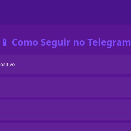
📱 Como Seguir no Telegram
ositivo