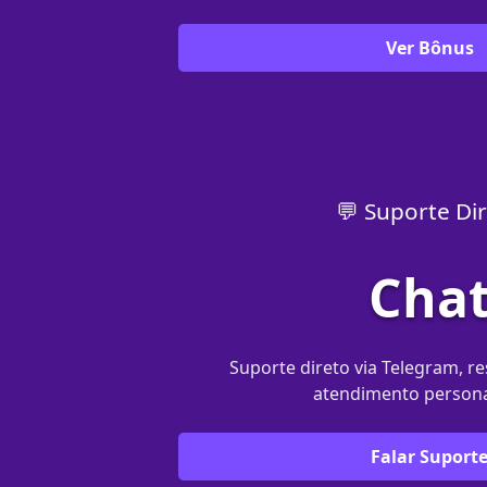
Ver Bônus
💬 Suporte Di
Cha
Suporte direto via Telegram, r
atendimento persona
Falar Suport