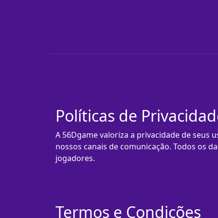
Políticas de Privacida
A 56Dgame valoriza a privacidade de seus 
nossos canais de comunicação. Todos os dad
jogadores.
Termos e Condições