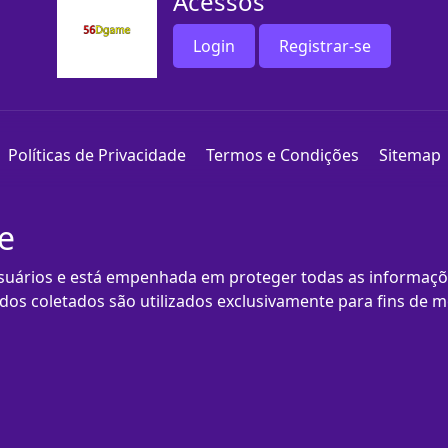
Acessos
Login
Registrar-se
Políticas de Privacidade
Termos e Condições
Sitemap
de
usuários e está empenhada em proteger todas as informaçõ
os coletados são utilizados exclusivamente para fins de m