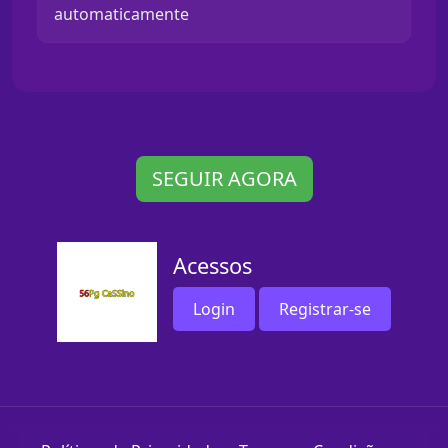
automaticamente
SEGUIR AGORA
Acessos
Login
Registrar-se