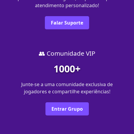
atendimento personalizado!
Falar Suporte
👥 Comunidade VIP
1000+
Junte-se a uma comunidade exclusiva de
jogadores e compartilhe experiências!
Entrar Grupo