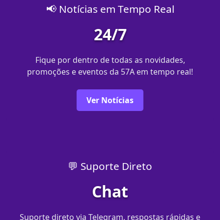
📢 Notícias em Tempo Real
24/7
Fique por dentro de todas as novidades,
promoções e eventos da 57A em tempo real!
Ver Notícias
💬 Suporte Direto
Chat
Suporte direto via Telegram, respostas rápidas e