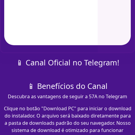
📱 Canal Oficial no Telegram!
📱 Benefícios do Canal
Descubra as vantagens de seguir a 57A no Telegram
Clique no botão "Download PC" para iniciar o download
do instalador. O arquivo será baixado diretamente para
a pasta de downloads padrão do seu navegador. Nosso
sistema de download é otimizado para funcionar