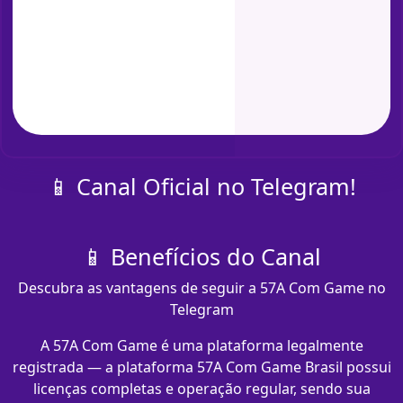
📱 Canal Oficial no Telegram!
📱 Benefícios do Canal
Descubra as vantagens de seguir a 57A Com Game no
Telegram
A 57A Com Game é uma plataforma legalmente
registrada — a plataforma 57A Com Game Brasil possui
licenças completas e operação regular, sendo sua