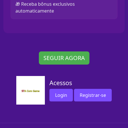
🎁 Receba bônus exclusivos
automaticamente
SEGUIR AGORA
Acessos
Login
Registrar-se