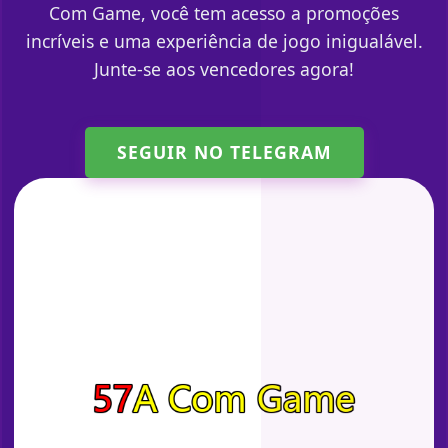
Com Game, você tem acesso a promoções
incríveis e uma experiência de jogo inigualável.
Junte-se aos vencedores agora!
SEGUIR NO TELEGRAM