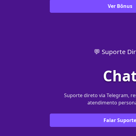
Ver Bônus
💬 Suporte Di
Cha
Suporte direto via Telegram, r
atendimento persona
Falar Suport