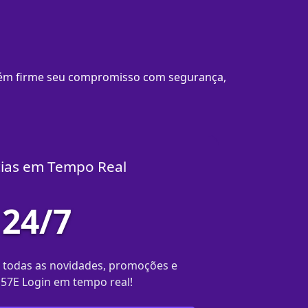
antém firme seu compromisso com segurança,
cias em Tempo Real
24/7
e todas as novidades, promoções e
 57E Login em tempo real!