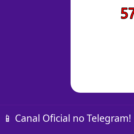
📱 Canal Oficial no Telegram!