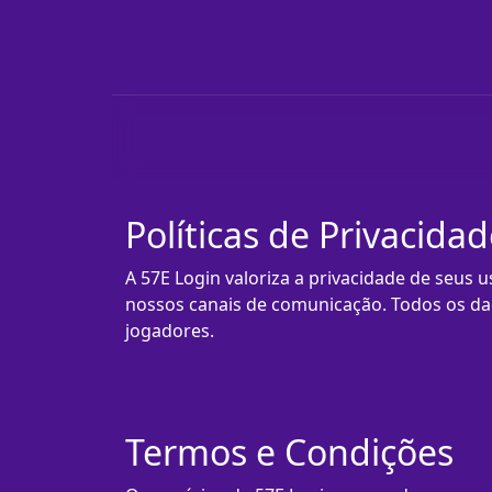
Políticas de Privacida
A 57E Login valoriza a privacidade de seus
nossos canais de comunicação. Todos os dad
jogadores.
Termos e Condições