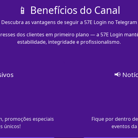
📱 Benefícios do Canal
Descubra as vantagens de seguir a 57E Login no Telegram
nteresses dos clientes em primeiro plano — a 57E Login m
estabilidade, integridade e profissionalismo.
sivos
📢 Notí
m, promoções especiais
Fique por dentro d
s únicos!
eventos da