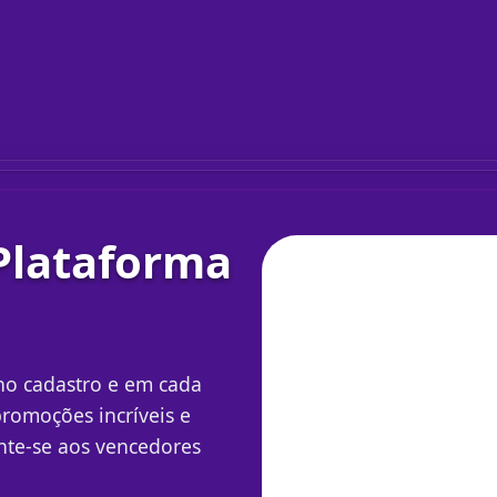
 Plataforma
no cadastro e em cada
promoções incríveis e
unte-se aos vencedores