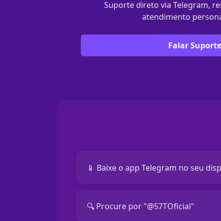
Suporte direto via Telegram, r
atendimento persona
Falar Suport
📱 Baixe o app Telegram no seu disp
🔍 Procure por "@57TOficial"