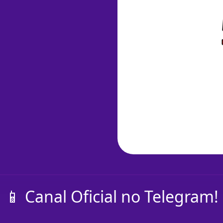
📱 Canal Oficial no Telegram!