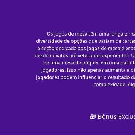
Os jogos de mesa têm uma longa e ric
diversidade de opções que variam de carta
a seção dedicada aos jogos de mesa é esp
desde novatos até veteranos experientes. U
de uma mesa de pôquer, em uma partida 
jogadores. Isso não apenas aumenta a d
jogadores podem influenciar o resultado da
complexidade. Alg
🎁 Bônus Exclu