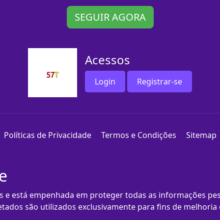
SEGUIR AGORA
Acessos
Login
Registrar-se
Políticas de Privacidade
Termos e Condições
Sitemap
de
ios e está empenhada em proteger todas as informações pe
tados são utilizados exclusivamente para fins de melhoria