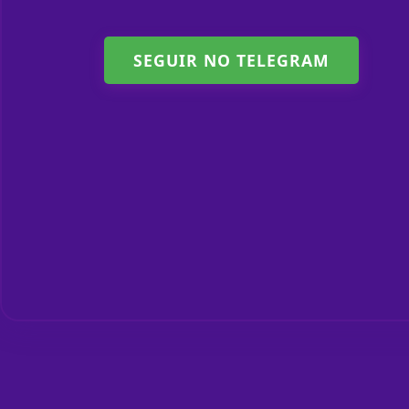
SEGUIR NO TELEGRAM