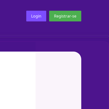
Login
Registrar-se