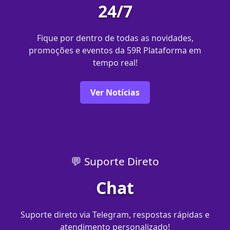
24/7
Fique por dentro de todas as novidades,
promoções e eventos da 59R Plataforma em
tempo real!
Ver Notícias
💬 Suporte Direto
Chat
Suporte direto via Telegram, respostas rápidas e
atendimento personalizado!