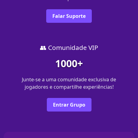
Falar Suporte
👥 Comunidade VIP
1000+
Junte-se a uma comunidade exclusiva de
jogadores e compartilhe experiências!
Entrar Grupo