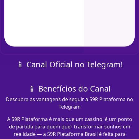
📱 Canal Oficial no Telegram!
📱 Benefícios do Canal
Descubra as vantagens de seguir a 59R Plataforma no
Telegram
A 59R Plataforma é mais que um cassino: é um ponto
de partida para quem quer transformar sonhos em
realidade — a 59R Plataforma Brasil é feita para