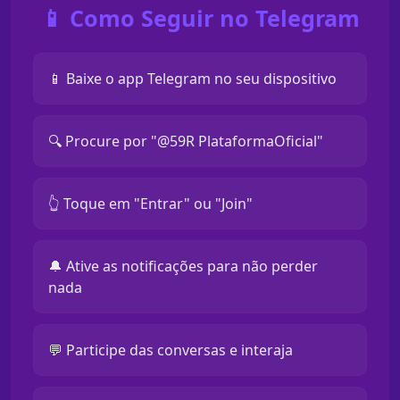
📱 Como Seguir no Telegram
📱 Baixe o app Telegram no seu dispositivo
🔍 Procure por "@59R PlataformaOficial"
👆 Toque em "Entrar" ou "Join"
🔔 Ative as notificações para não perder
nada
💬 Participe das conversas e interaja